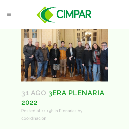
31 AGO
3ERA PLENARIA
2022
Posted at 11:19h
in
Plenarias
by
coordinacion