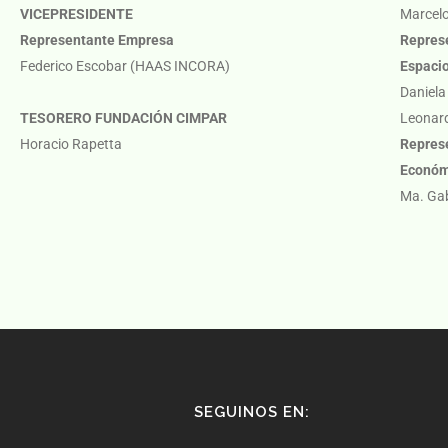
VICEPRESIDENTE
Marcel
Representante Empresa
Repres
Federico Escobar (HAAS INCORA)
Espacio
Daniela
TESORERO FUNDACIÓN CIMPAR
Leonar
Horacio Rapetta
Represe
Económ
Ma. Gab
SEGUINOS EN: