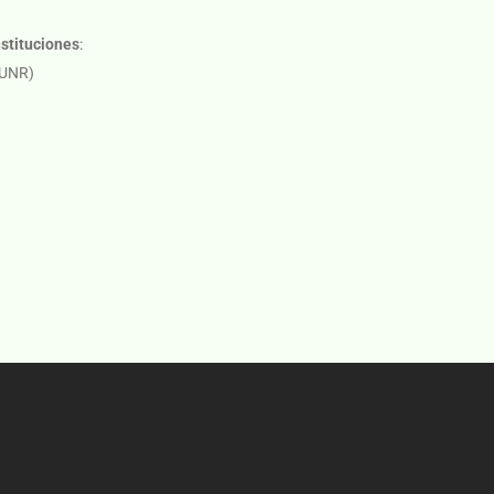
stituciones
:
 UNR)