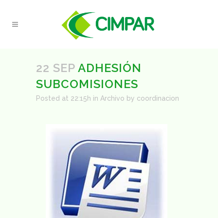
22 SEP
ADHESIÓN
SUBCOMISIONES
Posted at 22:15h
in
Archivo
by
coordinacion