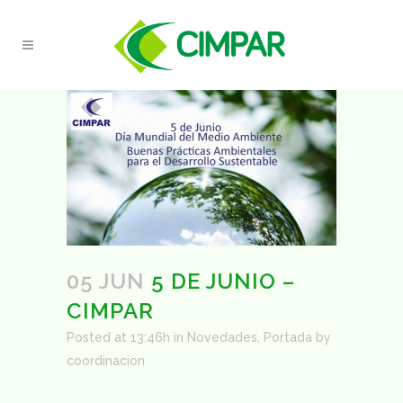
05 JUN
5 DE JUNIO –
CIMPAR
Posted at 13:46h
in
Novedades
,
Portada
by
coordinacion