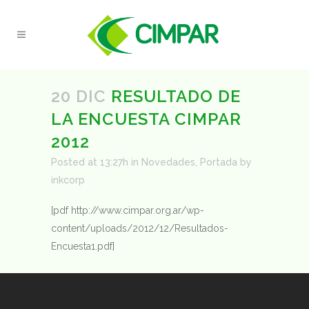
20 DIC
RESULTADO DE
LA ENCUESTA CIMPAR
2012
Posted at 13:27h
in
Novedades
,
Portada
by
inkcorp
[pdf http://www.cimpar.org.ar/wp-
content/uploads/2012/12/Resultados-
Encuesta1.pdf]